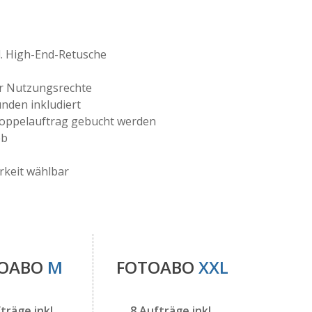
kl. High-End-Retusche
er Nutzungsrechte
unden inkludiert
Doppelauftrag gebucht werden
eb
rkeit wählbar
TOABO
M
FOTOABO
XXL
träge inkl.
8 Aufträge inkl.