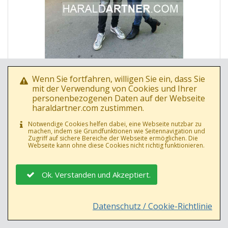
Wenn Sie fortfahren, willigen Sie ein, dass Sie
mit der Verwendung von Cookies und Ihrer
Foto Nr.: 64789
personenbezogenen Daten auf der Webseite
Datum: 31.08.2021
haraldartner.com zustimmen.
Jakob Seeböck, Julia Cencig
Notwendige Cookies helfen dabei, eine Webseite nutzbar zu
machen, indem sie Grundfunktionen wie Seitennavigation und
Zugriff auf sichere Bereiche der Webseite ermöglichen. Die
Webseite kann ohne diese Cookies nicht richtig funktionieren.
Ok. Verstanden und Akzeptiert.
Datenschutz / Cookie-Richtlinie