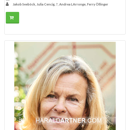
Jakob Seeböck, Julia Cencig, ?, Andrea LArronge, Ferry Öllinger