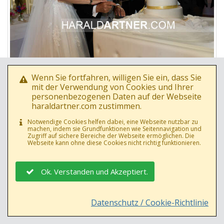
Wenn Sie fortfahren, willigen Sie ein, dass Sie
mit der Verwendung von Cookies und Ihrer
personenbezogenen Daten auf der Webseite
Foto Nr.: 67815
haraldartner.com zustimmen.
Datum: 01.06.2024
Notwendige Cookies helfen dabei, eine Webseite nutzbar zu
Richard Lugner (Ehefrau Simone Bienchen Lugner)
machen, indem sie Grundfunktionen wie Seitennavigation und
Zugriff auf sichere Bereiche der Webseite ermöglichen. Die
Webseite kann ohne diese Cookies nicht richtig funktionieren.
Ok. Verstanden und Akzeptiert.
Datenschutz / Cookie-Richtlinie