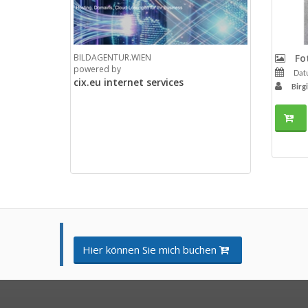
BILDAGENTUR.WIEN
Fot
powered by
Datu
cix.eu internet services
Birg
Hier können Sie mich buchen