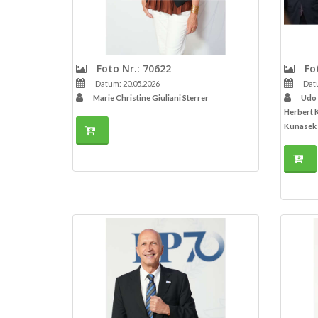
Foto Nr.: 70622
Fot
Datum: 20.05.2026
Datu
Marie Christine Giuliani Sterrer
Udo 
Herbert K
Kunasek