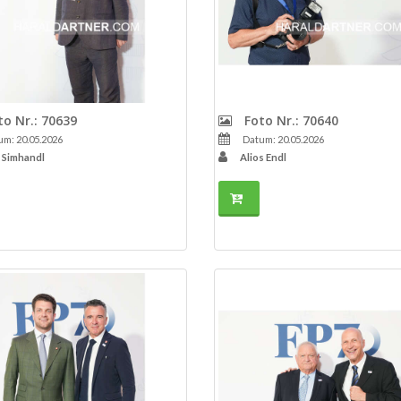
o Nr.: 70639
Foto Nr.: 70640
m: 20.05.2026
Datum: 20.05.2026
z Simhandl
Alios Endl