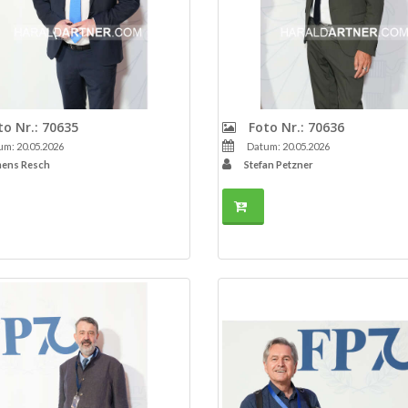
o Nr.: 70635
Foto Nr.: 70636
m: 20.05.2026
Datum: 20.05.2026
ens Resch
Stefan Petzner