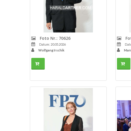
Foto Nr.: 70626
Fot
Datum: 20.05.2026
Datu
Wolfgang Irschik
Manf