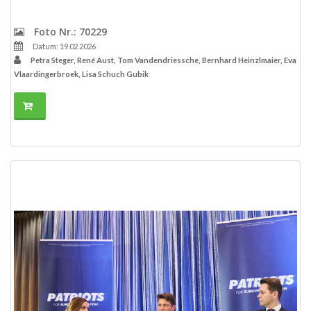
Foto Nr.: 70229
Datum: 19.02.2026
Petra Steger, René Aust, Tom Vandendriessche, Bernhard Heinzlmaier, Eva
Vlaardingerbroek, Lisa Schuch Gubik