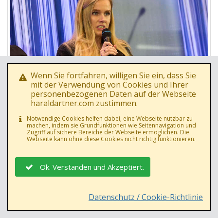
Wenn Sie fortfahren, willigen Sie ein, dass Sie
mit der Verwendung von Cookies und Ihrer
personenbezogenen Daten auf der Webseite
haraldartner.com zustimmen.
Notwendige Cookies helfen dabei, eine Webseite nutzbar zu
machen, indem sie Grundfunktionen wie Seitennavigation und
Zugriff auf sichere Bereiche der Webseite ermöglichen. Die
Webseite kann ohne diese Cookies nicht richtig funktionieren.
Foto Nr.: 70248
Datum: 19.02.2026
Eva Vlaardingerbroek
Ok. Verstanden und Akzeptiert.
Datenschutz / Cookie-Richtlinie