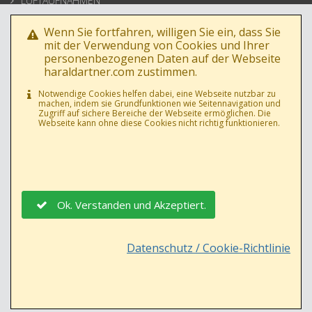
LUFTAUFNAHMEN
ARCHITEKTUR
Wenn Sie fortfahren, willigen Sie ein, dass Sie
BUSINESSPORTRAIT
mit der Verwendung von Cookies und Ihrer
personenbezogenen Daten auf der Webseite
WERBEFOTOS
haraldartner.com zustimmen.
HOCHZEIT
Notwendige Cookies helfen dabei, eine Webseite nutzbar zu
machen, indem sie Grundfunktionen wie Seitennavigation und
PRESSE
Zugriff auf sichere Bereiche der Webseite ermöglichen. Die
Webseite kann ohne diese Cookies nicht richtig funktionieren.
Ok. Verstanden und Akzeptiert.
DATENSCHUTZ
|
AGB
|
IMPRESSUM
|
Datenschutz / Cookie-Richtlinie
© 1992 - 2026
HARALDARTNER.COM
| ALLE INHALTE UNTERLIEGEN
ÖSTERREICHISCHEM URHEBERRECHT