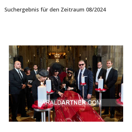
Suchergebnis für den Zeitraum 08/2024
2018
2017
2016
2015
2014