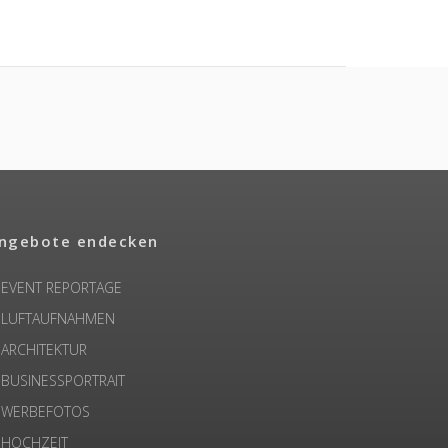
ngebote endecken
EVENT REPORTAGE
LUFTAUFNAHMEN
ARCHITEKTUR
BUSINESSPORTRAIT
WERBEFOTOS
HOCHZEIT