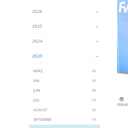
2026
2025
2024
2023
MÄRZ
(2)
MAI
(2)
JUNI
(4)
JULI
(1)
FREIH
AUGUST
(2)
SEPTEMBER
(7)