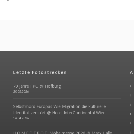
Letzte Fotostrecken
A
70 Jahre FPÖ @ Hofburg
20.05.2026
Selbstmord Europas Wie Migration die kulturelle
Identität zerstört @ Hotel InterContinental Wien
14.04.2026
H.O.M.E.D.E.P.O.T. Möbelmesse 2026 @ Marx Halle