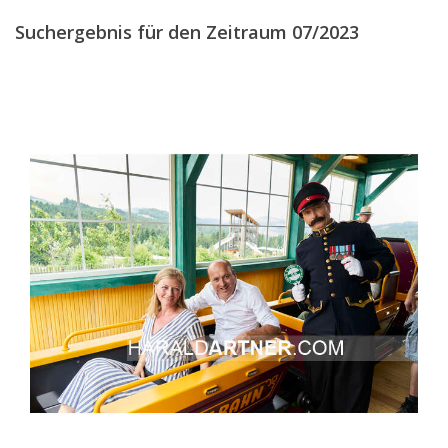
Suchergebnis für den Zeitraum 07/2023
2018
2017
2016
2015
2014