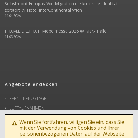
Selbstmord Europas Wie Migration die kulturelle Identität
zerstört @ Hotel InterContinental Wien
14.04.2026
H.O.M.E.D.E.P.O.T. Möbelmesse 2026 @ Marx Halle
11.03.2026
Angebote endecken
EVENT REPORTAGE
LUFTAUFNAHMEN
ARCHITEKTUR
Wenn Sie fortfahren, willigen Sie ein, dass Sie
BUSINESSPORTRAIT
mit der Verwendung von Cookies und Ihrer
personenbezogenen Daten auf der Webseite
WERBEFOTOS