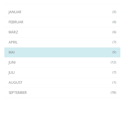
JANUAR
(3)
FEBRUAR
(6)
MÄRZ
(6)
APRIL
(7)
MAI
(9)
JUNI
(12)
JULI
(7)
AUGUST
(1)
SEPTEMBER
(18)
OKTOBER
(4)
2020