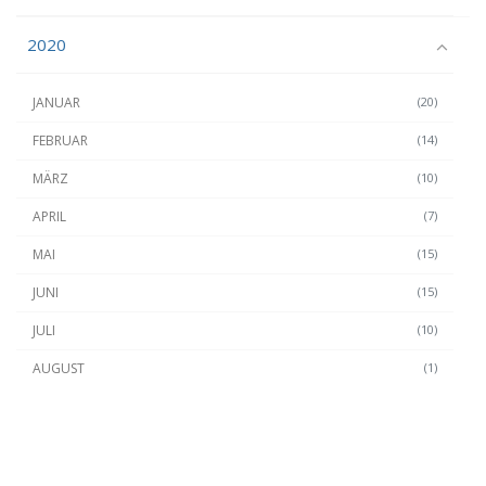
2020
JANUAR
(20)
FEBRUAR
(14)
MÄRZ
(10)
APRIL
(7)
MAI
(15)
JUNI
(15)
JULI
(10)
AUGUST
(1)
SEPTEMBER
(22)
OKTOBER
(13)
NOVEMBER
(11)