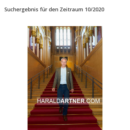
Suchergebnis für den Zeitraum 10/2020
DEZEMBER
(6)
2019
2018
2017
2016
2015
2014