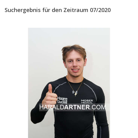
Suchergebnis für den Zeitraum 07/2020
DEZEMBER
(6)
2019
2018
2017
2016
2015
2014