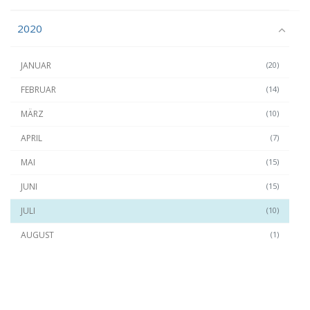
2020
JANUAR
(20)
FEBRUAR
(14)
MÄRZ
(10)
APRIL
(7)
MAI
(15)
JUNI
(15)
JULI
(10)
AUGUST
(1)
SEPTEMBER
(22)
OKTOBER
(13)
NOVEMBER
(11)