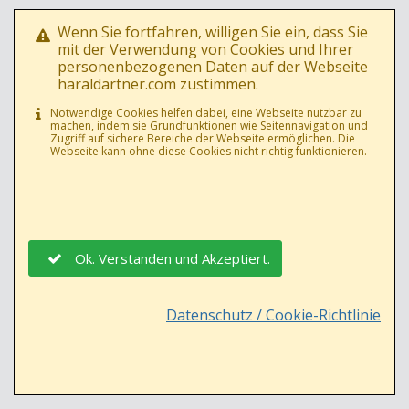
Wenn Sie fortfahren, willigen Sie ein, dass Sie
mit der Verwendung von Cookies und Ihrer
personenbezogenen Daten auf der Webseite
haraldartner.com zustimmen.
Notwendige Cookies helfen dabei, eine Webseite nutzbar zu
machen, indem sie Grundfunktionen wie Seitennavigation und
Zugriff auf sichere Bereiche der Webseite ermöglichen. Die
30.09.2019
8
Webseite kann ohne diese Cookies nicht richtig funktionieren.
HEINZ CHRISTIAN STRACHE RüCKTRITT @ VINO
Ok. Verstanden und Akzeptiert.
Datenschutz / Cookie-Richtlinie
Hier können Sie mich buchen