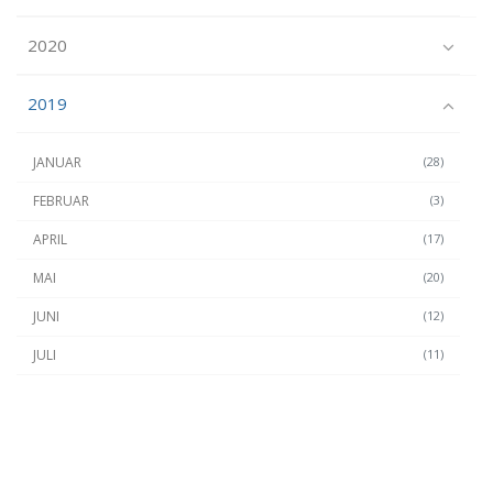
2020
2019
JANUAR
(28)
FEBRUAR
(3)
APRIL
(17)
MAI
(20)
JUNI
(12)
JULI
(11)
SEPTEMBER
(23)
OKTOBER
(24)
NOVEMBER
(22)