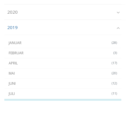
2020
2019
JANUAR
(28)
FEBRUAR
(3)
APRIL
(17)
MAI
(20)
JUNI
(12)
JULI
(11)
SEPTEMBER
(23)
OKTOBER
(24)
NOVEMBER
(22)