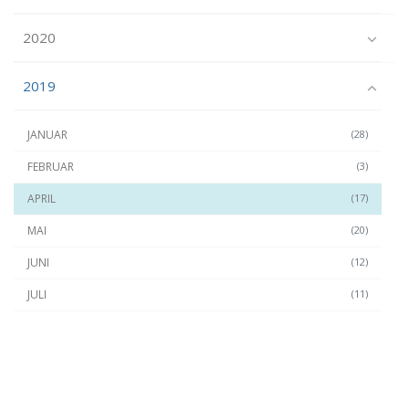
2020
2019
JANUAR
(28)
FEBRUAR
(3)
APRIL
(17)
MAI
(20)
JUNI
(12)
JULI
(11)
SEPTEMBER
(23)
OKTOBER
(24)
NOVEMBER
(22)