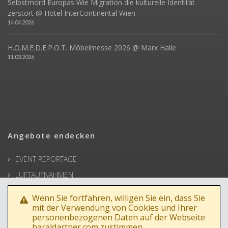
Selbstmord Europas Wie Migration die kulturelle Identität
zerstört @ Hotel InterContinental Wien
14.04.2026
H.O.M.E.D.E.P.O.T. Möbelmesse 2026 @ Marx Halle
11.03.2026
Angebote endecken
EVENT REPORTAGE
LUFTAUFNAHMEN
ARCHITEKTUR
Wenn Sie fortfahren, willigen Sie ein, dass Sie
BUSINESSPORTRAIT
mit der Verwendung von Cookies und Ihrer
personenbezogenen Daten auf der Webseite
WERBEFOTOS
haraldartner.com zustimmen.