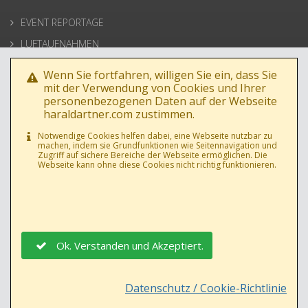
EVENT REPORTAGE
LUFTAUFNAHMEN
ARCHITEKTUR
Wenn Sie fortfahren, willigen Sie ein, dass Sie
BUSINESSPORTRAIT
mit der Verwendung von Cookies und Ihrer
personenbezogenen Daten auf der Webseite
WERBEFOTOS
haraldartner.com zustimmen.
HOCHZEIT
Notwendige Cookies helfen dabei, eine Webseite nutzbar zu
machen, indem sie Grundfunktionen wie Seitennavigation und
PRESSE
Zugriff auf sichere Bereiche der Webseite ermöglichen. Die
Webseite kann ohne diese Cookies nicht richtig funktionieren.
Ok. Verstanden und Akzeptiert.
DATENSCHUTZ
|
AGB
|
IMPRESSUM
|
Datenschutz / Cookie-Richtlinie
© 1992 - 2026
HARALDARTNER.COM
| ALLE INHALTE UNTERLIEGEN