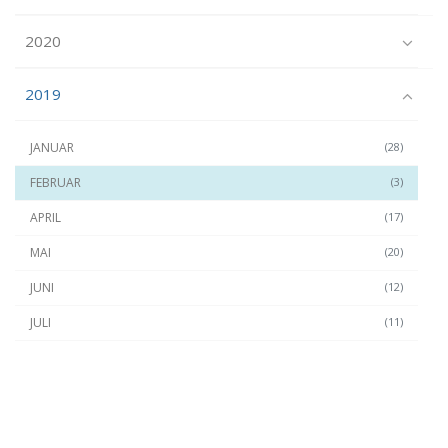
2020
2019
JANUAR
(28)
FEBRUAR
(3)
APRIL
(17)
MAI
(20)
JUNI
(12)
JULI
(11)
SEPTEMBER
(23)
OKTOBER
(24)
NOVEMBER
(22)