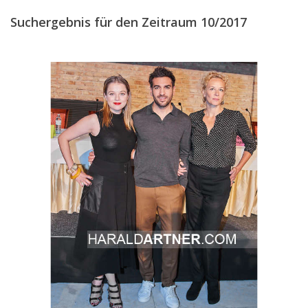
JULI
(13)
Suchergebnis für den Zeitraum 10/2017
AUGUST
(27)
SEPTEMBER
(29)
OKTOBER
(25)
NOVEMBER
(13)
DEZEMBER
(11)
2016
2015
2014