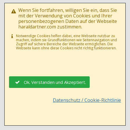
Wenn Sie fortfahren, willigen Sie ein, dass Sie
mit der Verwendung von Cookies und Ihrer
personenbezogenen Daten auf der Webseite
haraldartner.com zustimmen.
02.10.2017
19
Notwendige Cookies helfen dabei, eine Webseite nutzbar zu
machen, indem sie Grundfunktionen wie Seitennavigation und
LANDESHAUPTMANN OBERöSTERREICH THOMAS STELZER @ WIEN
Zugriff auf sichere Bereiche der Webseite ermöglichen. Die
Webseite kann ohne diese Cookies nicht richtig funktionieren.
Ok. Verstanden und Akzeptiert.
Datenschutz / Cookie-Richtlinie