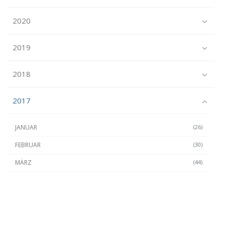
2020
2019
2018
2017
JANUAR
(26)
FEBRUAR
(30)
MÄRZ
(44)
APRIL
(26)
MAI
(28)
JUNI
(26)