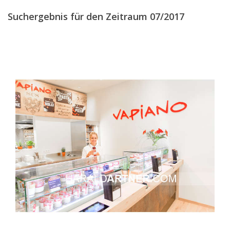
JULI
(13)
Suchergebnis für den Zeitraum 07/2017
AUGUST
(27)
SEPTEMBER
(29)
OKTOBER
(25)
NOVEMBER
(13)
DEZEMBER
(11)
2016
2015
2014