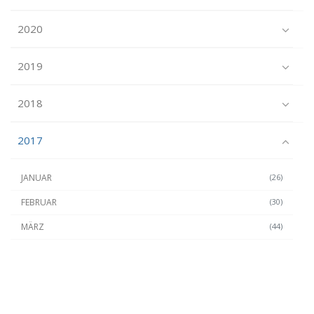
2020
2019
2018
2017
JANUAR
(26)
FEBRUAR
(30)
MÄRZ
(44)
APRIL
(26)
MAI
(28)
JUNI
(26)