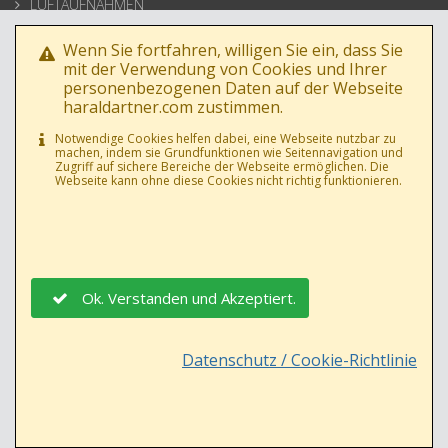
LUFTAUFNAHMEN
ARCHITEKTUR
Wenn Sie fortfahren, willigen Sie ein, dass Sie
BUSINESSPORTRAIT
mit der Verwendung von Cookies und Ihrer
personenbezogenen Daten auf der Webseite
WERBEFOTOS
haraldartner.com zustimmen.
HOCHZEIT
Notwendige Cookies helfen dabei, eine Webseite nutzbar zu
machen, indem sie Grundfunktionen wie Seitennavigation und
PRESSE
Zugriff auf sichere Bereiche der Webseite ermöglichen. Die
Webseite kann ohne diese Cookies nicht richtig funktionieren.
Ok. Verstanden und Akzeptiert.
DATENSCHUTZ
|
AGB
|
IMPRESSUM
|
Datenschutz / Cookie-Richtlinie
© 1992 - 2026
HARALDARTNER.COM
| ALLE INHALTE UNTERLIEGEN
ÖSTERREICHISCHEM URHEBERRECHT