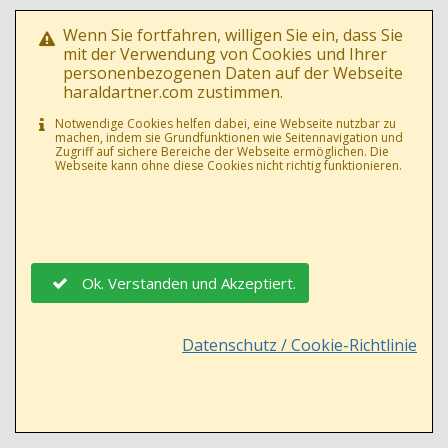
Wenn Sie fortfahren, willigen Sie ein, dass Sie
mit der Verwendung von Cookies und Ihrer
personenbezogenen Daten auf der Webseite
haraldartner.com zustimmen.
Notwendige Cookies helfen dabei, eine Webseite nutzbar zu
machen, indem sie Grundfunktionen wie Seitennavigation und
07.11.2016
8
Zugriff auf sichere Bereiche der Webseite ermöglichen. Die
LICHT INS DUNKEL AUFTAKT 2016 @ RADIOKULTURHAUS
Webseite kann ohne diese Cookies nicht richtig funktionieren.
Ok. Verstanden und Akzeptiert.
Datenschutz / Cookie-Richtlinie