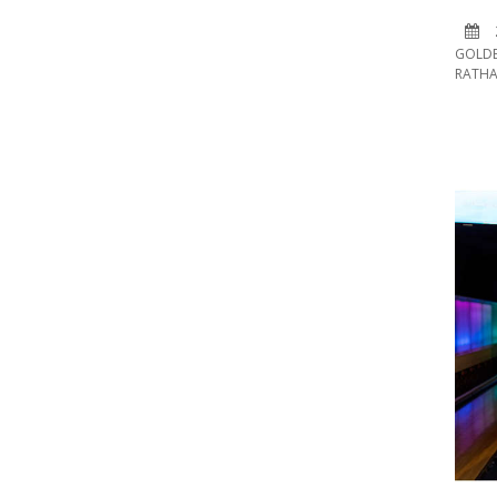
GOLDE
RATH