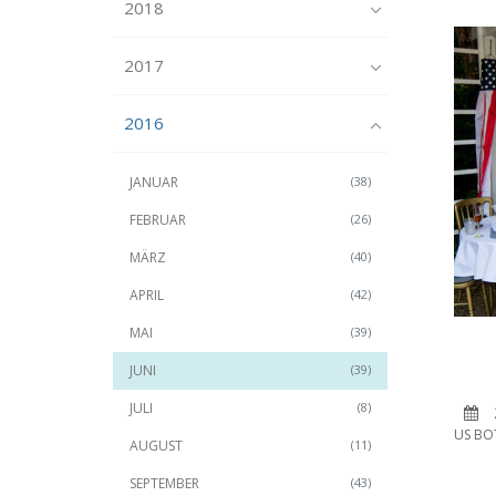
2018
2017
2016
JANUAR
(38)
FEBRUAR
(26)
MÄRZ
(40)
APRIL
(42)
MAI
(39)
JUNI
(39)
JULI
(8)
US BO
AUGUST
(11)
SEPTEMBER
(43)