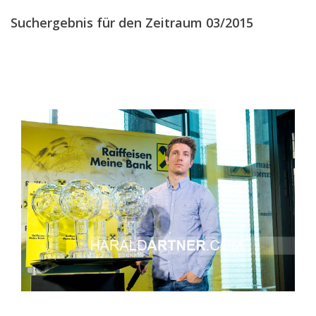
APRIL
(9)
Suchergebnis für den Zeitraum 03/2015
MAI
(11)
JUNI
(8)
JULI
(14)
AUGUST
(8)
SEPTEMBER
(30)
OKTOBER
(29)
NOVEMBER
(45)
DEZEMBER
(29)
2014