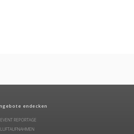
ngebote endecken
EVENT REPORTAGE
LUFTAUFNAHMEN